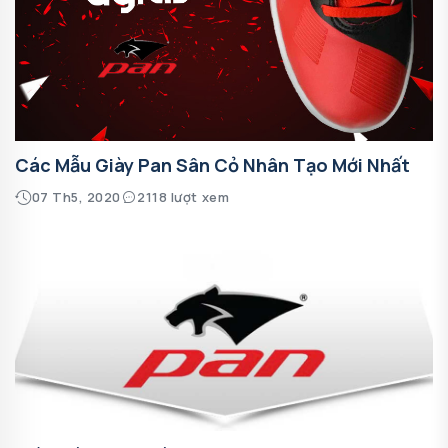
Các Mẫu Giày Pan Sân Cỏ Nhân Tạo Mới Nhất
07 Th5, 2020
2118 lượt xem