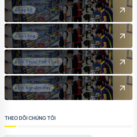
Bóng Rổ
Cầu Lông
Kiến Thức Thể Thao
Kinh Nghiệm Hay
THEO DÕI CHÚNG TÔI