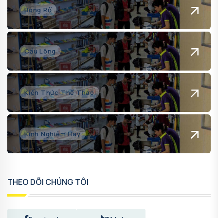
Bóng Rổ
Cầu Lông
Kiến Thức Thể Thao
Kinh Nghiệm Hay
THEO DÕI CHÚNG TÔI