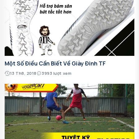
Một Số Điều Cần Biết Về Giày Đinh TF
13 Th8, 2018
3993 lượt xem