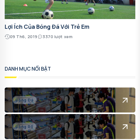
Lợi Ích Của Bóng Đá Với Trẻ Em
09 Th6, 2019
3370 lượt xem
DANH MỤC NỔI BẬT
Bóng Đá
Bóng Rổ