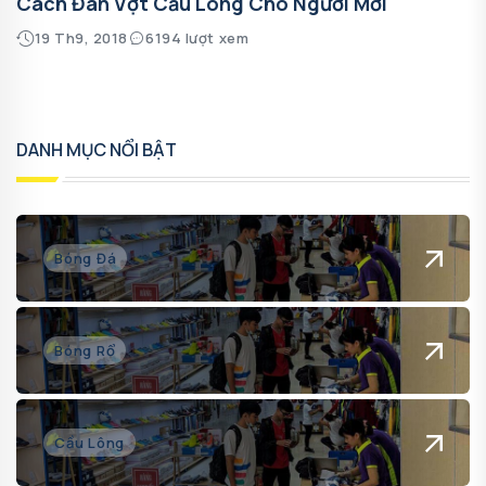
Cách Đan Vợt Cầu Lông Cho Người Mới
19 Th9, 2018
6194 lượt xem
DANH MỤC NỔI BẬT
Bóng Đá
Bóng Rổ
Cầu Lông