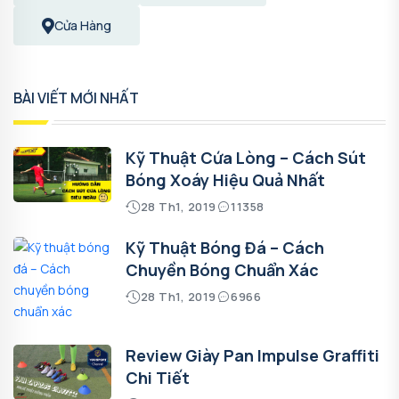
Cửa Hàng
BÀI VIẾT MỚI NHẤT
Kỹ Thuật Cứa Lòng – Cách Sút
Bóng Xoáy Hiệu Quả Nhất
28 Th1, 2019
11358
Kỹ Thuật Bóng Đá – Cách
Chuyền Bóng Chuẩn Xác
28 Th1, 2019
6966
Review Giày Pan Impulse Graffiti
Chi Tiết