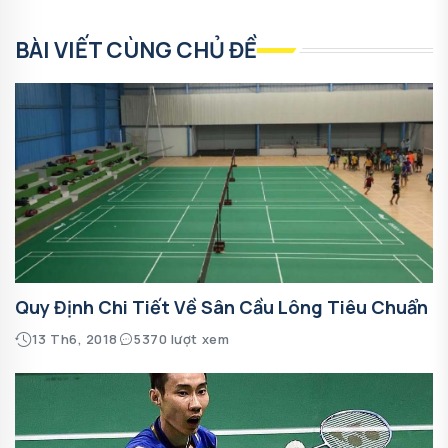
BÀI VIẾT CÙNG CHỦ ĐỀ
Quy Định Chi Tiết Về Sân Cầu Lông Tiêu Chuẩn
13 Th6, 2018
5370 lượt xem