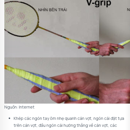
Nguồn: Internet
Khép các ngón tay ôm nhẹ quanh cán vợt, ngón cái đặt tựa
trên cán vợt, đầu ngón cái hướng thẳng về cán vợt, các