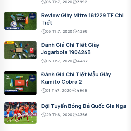
06 Th7, 2020
3992
Review Giày Mitre 181229 TF Chi
Tiết
06 Th7, 2020
4298
Đánh Giá Chi Tiết Giày
Jogarbola 190424B
03 Th7, 2020
4437
Đánh Giá Chi Tiết Mẫu Giày
Kamito Cobra 2
01 Th7, 2020
4946
Đội Tuyển Bóng Đá Quốc Gia Nga
29 Th6, 2020
4366