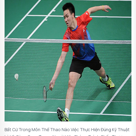
Bất Cứ Trong Môn Thể Thao Nào Việc Thực Hiện Đúng Kỹ Thuật