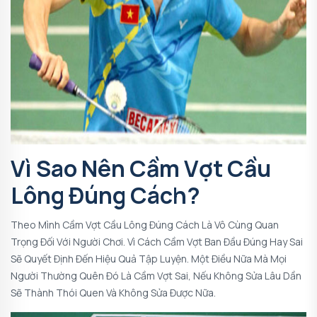
Vì Sao Nên Cầm Vợt Cầu
Lông Đúng Cách?
Theo Mình Cầm Vợt Cầu Lông Đúng Cách Là Vô Cùng Quan
Trọng Đối Với Người Chơi. Vì Cách Cầm Vợt Ban Đầu Đúng Hay Sai
Sẽ Quyết Định Đến Hiệu Quả Tập Luyện. Một Điều Nữa Mà Mọi
Người Thường Quên Đó Là Cầm Vợt Sai, Nếu Không Sửa Lâu Dần
Sẽ Thành Thói Quen Và Không Sửa Được Nữa.