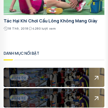
Tác Hại Khi Chơi Cầu Lông Không Mang Giày
18 Th9, 2018
4280 lượt xem
DANH MỤC NỔI BẬT
Bóng Đá
Bóng Rổ