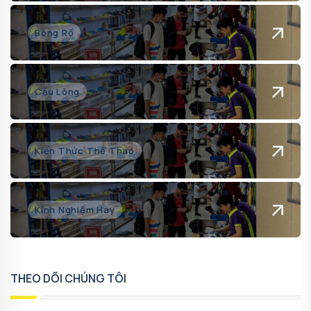
Bóng Rổ
Cầu Lông
Kiến Thức Thể Thao
Kinh Nghiệm Hay
THEO DÕI CHÚNG TÔI