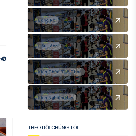
Bóng Rổ
Cầu Lông
Kiến Thức Thể Thao
Kinh Nghiệm Hay
THEO DÕI CHÚNG TÔI