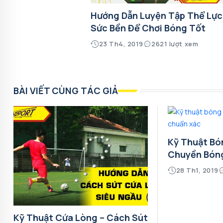
Hướng Dẫn Luyện Tập Thể Lực
Sức Bền Để Chơi Bóng Tốt
23 Th4, 2019
2621 lượt xem
BÀI VIẾT CÙNG TÁC GIẢ
Kỹ Thuật Bó
Chuyền Bón
28 Th1, 2019
Kỹ Thuật Cứa Lòng – Cách Sút