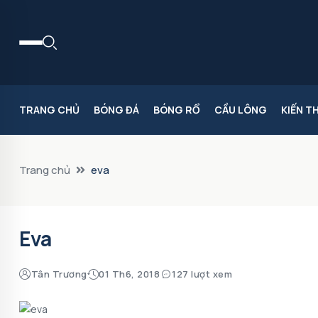
TRANG CHỦ
BÓNG ĐÁ
BÓNG RỔ
CẦU LÔNG
KIẾN T
Trang chủ
eva
Eva
Tân Trương
01 Th6, 2018
127 lượt xem