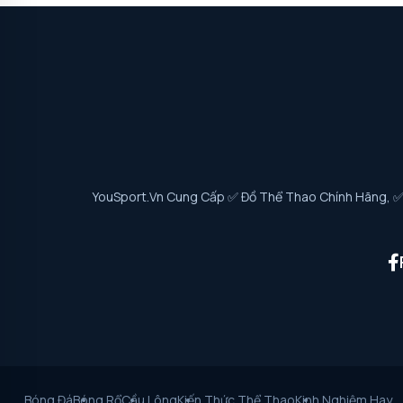
YouSport.vn Cung Cấp ✅ Đồ Thể Thao Chính Hãng, ✅ G
Bóng Đá
Bóng Rổ
Cầu Lông
Kiến Thức Thể Thao
Kinh Nghiệm Hay