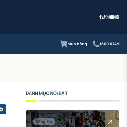
Mua hàng
1800 6749
DANH MỤC NỔI BẬT
Bóng Đá