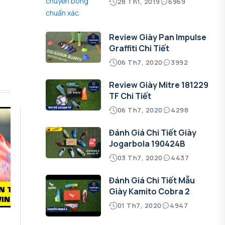
28 Th1, 2019
6969
Review Giày Pan Impulse
Graffiti Chi Tiết
06 Th7, 2020
3992
Review Giày Mitre 181229
TF Chi Tiết
06 Th7, 2020
4298
Đánh Giá Chi Tiết Giày
Jogarbola 190424B
03 Th7, 2020
4437
Đánh Giá Chi Tiết Mẫu
Giày Kamito Cobra 2
01 Th7, 2020
4947