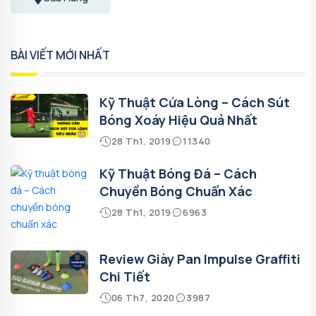
BÀI VIẾT MỚI NHẤT
Kỹ Thuật Cứa Lòng – Cách Sút
Bóng Xoáy Hiệu Quả Nhất
28 Th1, 2019
11340
Kỹ Thuật Bóng Đá – Cách
Chuyền Bóng Chuẩn Xác
28 Th1, 2019
6963
Review Giày Pan Impulse Graffiti
Chi Tiết
06 Th7, 2020
3987