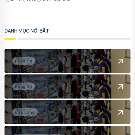
DANH MỤC NỔI BẬT
Bóng Đá
Bóng Rổ
Cầu Lông