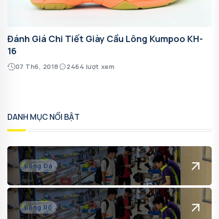
Đánh Giá Chi Tiết Giày Cầu Lông Kumpoo KH-
16
07 Th6, 2018
2464 lượt xem
DANH MỤC NỔI BẬT
Bóng Đá
Bóng Rổ