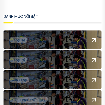
DANH MỤC NỔI BẬT
Bóng Đá
Bóng Rổ
Cầu Lông
Kiến Thức Thể Thao