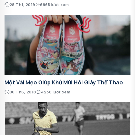
28 Th1, 2019
6965 lượt xem
Một Vài Mẹo Giúp Khử Mùi Hôi Giày Thể Thao
06 Th6, 2018
4236 lượt xem