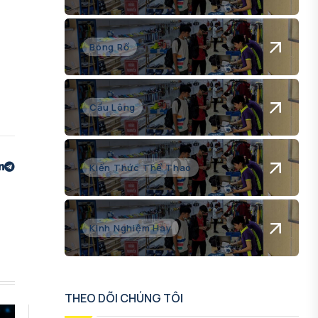
Bóng Rổ
Cầu Lông
Kiến Thức Thể Thao
Kinh Nghiệm Hay
THEO DÕI CHÚNG TÔI