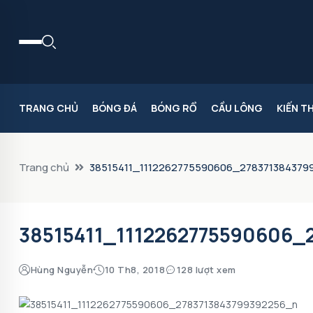
TRANG CHỦ
BÓNG ĐÁ
BÓNG RỔ
CẦU LÔNG
KIẾN T
Trang chủ
38515411_1112262775590606_278371384379
38515411_1112262775590606_
Hùng Nguyễn
10 Th8, 2018
128 lượt xem