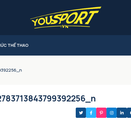
HỨC THỂ THAO
9392256_n
2783713843799392256_n