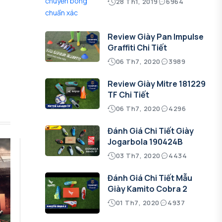
28 Th1, 2019
6964
Review Giày Pan Impulse
Graffiti Chi Tiết
06 Th7, 2020
3989
Review Giày Mitre 181229
TF Chi Tiết
06 Th7, 2020
4296
Đánh Giá Chi Tiết Giày
Jogarbola 190424B
03 Th7, 2020
4434
Đánh Giá Chi Tiết Mẫu
Giày Kamito Cobra 2
01 Th7, 2020
4937