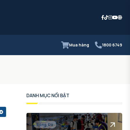
Mua hàng
1800 6749
DANH MỤC NỔI BẬT
Bóng Đá