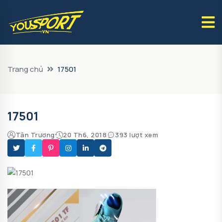
Trang chủ
17501
17501
Tân Trương
20 Th6, 2018
393 lượt xem