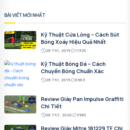
BÀI VIẾT MỚI NHẤT
Kỹ Thuật Cứa Lòng – Cách Sút
Bóng Xoáy Hiệu Quả Nhất
28 Th1, 2019
11325
Kỹ Thuật Bóng Đá – Cách
Chuyền Bóng Chuẩn Xác
28 Th1, 2019
6963
Review Giày Pan Impulse Graffiti
Chi Tiết
06 Th7, 2020
3985
Review Giày Mitre 181229 TF Chi