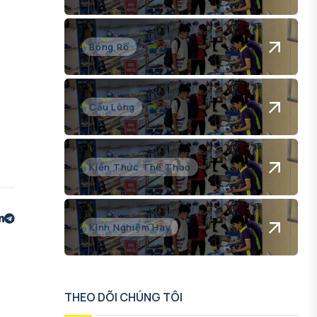
Bóng Rổ
Cầu Lông
Kiến Thức Thể Thao
Kinh Nghiệm Hay
THEO DÕI CHÚNG TÔI