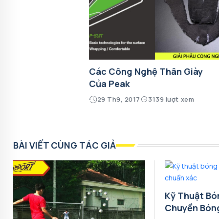
Các Công Nghệ Thân Giày
Của Peak
29 Th9, 2017
3139 lượt xem
BÀI VIẾT CÙNG TÁC GIẢ
Kỹ Thuật Bó
Chuyền Bón