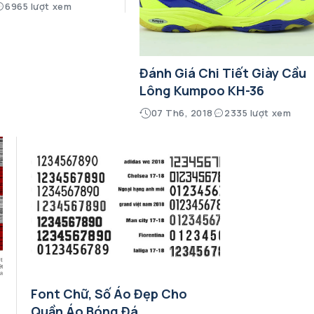
6965 lượt xem
Đánh Giá Chi Tiết Giày Cầu
Lông Kumpoo KH-36
07 Th6, 2018
2335 lượt xem
Font Chữ, Số Áo Đẹp Cho
Quần Áo Bóng Đá