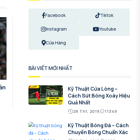
Facebook
Tiktok
Instagram
Youtube
Cửa Hàng
BÀI VIẾT MỚI NHẤT
ản
Kỹ Thuật Cứa Lòng –
Cách Sút Bóng Xoáy Hiệu
Quả Nhất
28 Th1, 2019
11349
Kỹ Thuật Bóng Đá – Cách
Chuyền Bóng Chuẩn Xác