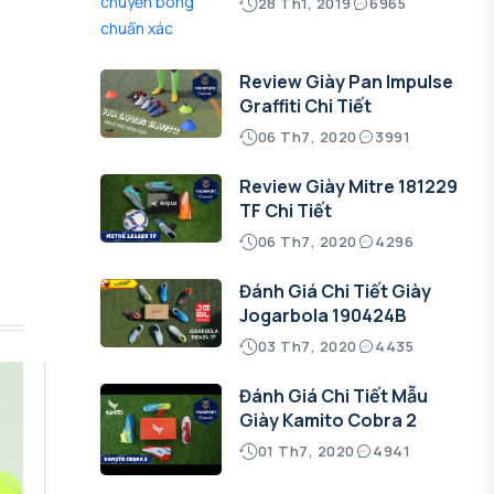
28 Th1, 2019
6965
Review Giày Pan Impulse
Graffiti Chi Tiết
06 Th7, 2020
3991
Review Giày Mitre 181229
TF Chi Tiết
06 Th7, 2020
4296
Đánh Giá Chi Tiết Giày
Jogarbola 190424B
03 Th7, 2020
4435
Đánh Giá Chi Tiết Mẫu
Giày Kamito Cobra 2
01 Th7, 2020
4941