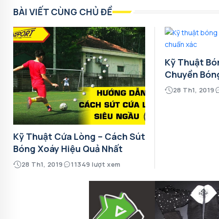
BÀI VIẾT CÙNG CHỦ ĐỀ
Kỹ Thuật Bó
Chuyền Bón
28 Th1, 2019
Kỹ Thuật Cứa Lòng – Cách Sút
Bóng Xoáy Hiệu Quả Nhất
28 Th1, 2019
11349 lượt xem