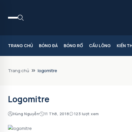
TRANG CHỦ
BÓNG ĐÁ
BÓNG RỔ
CẦU LÔNG
KIẾN T
Trang chủ
logomitre
Logomitre
Hùng Nguyễn
11 Th8, 2018
123 lượt xem