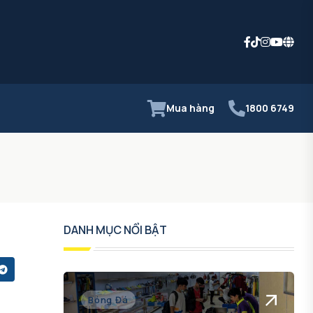
Mua hàng
1800 6749
DANH MỤC NỔI BẬT
Bóng Đá