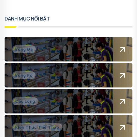
DANH MỤC NỔI BẬT
Bóng Đá
Bóng Rổ
Cầu Lông
Kiến Thức Thể Thao