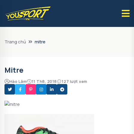
Trang chủ
mitre
Mitre
Hào Lâm
11 Th8, 2018
127 lượt xem