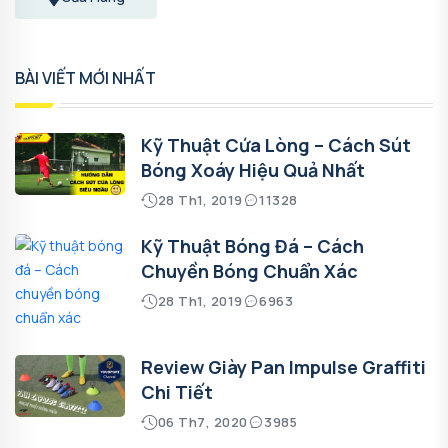
BÀI VIẾT MỚI NHẤT
Kỹ Thuật Cứa Lòng – Cách Sút
Bóng Xoáy Hiệu Quả Nhất
28 Th1, 2019
11328
Kỹ Thuật Bóng Đá – Cách
Chuyền Bóng Chuẩn Xác
28 Th1, 2019
6963
Review Giày Pan Impulse Graffiti
Chi Tiết
06 Th7, 2020
3985