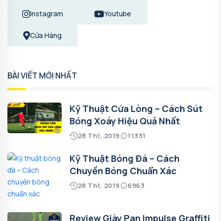
Instagram
Youtube
Cửa Hàng
BÀI VIẾT MỚI NHẤT
Kỹ Thuật Cứa Lòng – Cách Sút
Bóng Xoáy Hiệu Quả Nhất
28 Th1, 2019
11331
Kỹ Thuật Bóng Đá – Cách
Chuyền Bóng Chuẩn Xác
28 Th1, 2019
6963
Review Giày Pan Impulse Graffiti