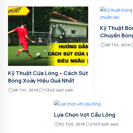
Kỹ Thuật Bó
Chuyền Bón
28 Th1, 2019
Kỹ Thuật Cứa Lòng – Cách Sút
Bóng Xoáy Hiệu Quả Nhất
28 Th1, 2019
11342 lượt xem
Lựa Chọn Vợt Cầu Lông
02 Th3, 2016
2703 lượt xem