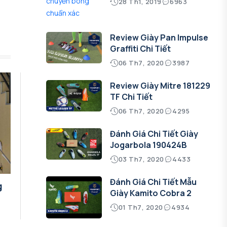
28 Th1, 2019
6963
Review Giày Pan Impulse
Graffiti Chi Tiết
06 Th7, 2020
3987
Review Giày Mitre 181229
TF Chi Tiết
06 Th7, 2020
4295
Đánh Giá Chi Tiết Giày
Jogarbola 190424B
03 Th7, 2020
4433
Đánh Giá Chi Tiết Mẫu
g
Giày Kamito Cobra 2
01 Th7, 2020
4934