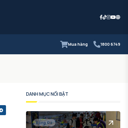
Mua hàng
1800 6749
DANH MỤC NỔI BẬT
Bóng Đá