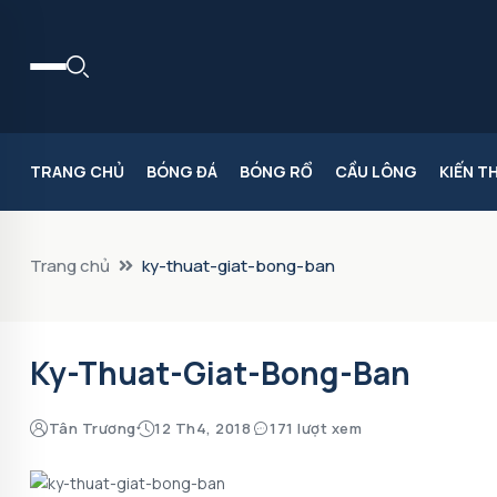
TRANG CHỦ
BÓNG ĐÁ
BÓNG RỔ
CẦU LÔNG
KIẾN T
Trang chủ
ky-thuat-giat-bong-ban
Ky-Thuat-Giat-Bong-Ban
Tân Trương
12 Th4, 2018
171 lượt xem