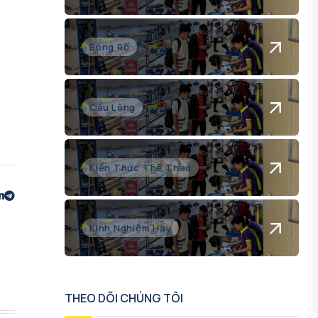
Bóng Rổ
Cầu Lông
Kiến Thức Thể Thao
Kinh Nghiệm Hay
THEO DÕI CHÚNG TÔI