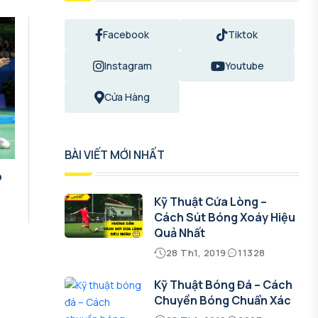
Facebook
Tiktok
Instagram
Youtube
Cửa Hàng
BÀI VIẾT MỚI NHẤT
o
Kỹ Thuật Cứa Lòng –
Cách Sút Bóng Xoáy Hiệu
Quả Nhất
28 Th1, 2019
11328
Kỹ Thuật Bóng Đá – Cách
Chuyền Bóng Chuẩn Xác