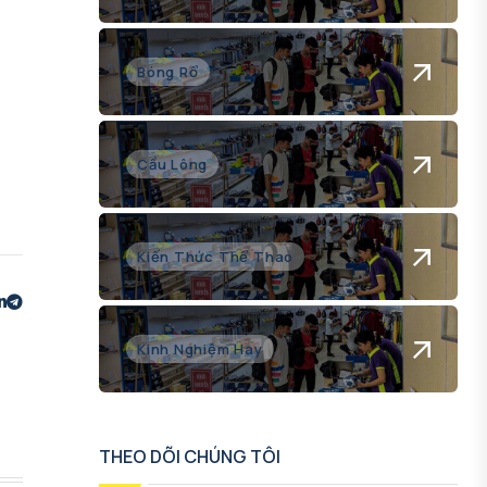
Bóng Rổ
Cầu Lông
Kiến Thức Thể Thao
Kinh Nghiệm Hay
THEO DÕI CHÚNG TÔI