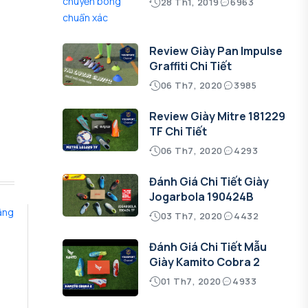
28 Th1, 2019
6963
Review Giày Pan Impulse
Graffiti Chi Tiết
06 Th7, 2020
3985
Review Giày Mitre 181229
TF Chi Tiết
06 Th7, 2020
4293
Đánh Giá Chi Tiết Giày
Jogarbola 190424B
03 Th7, 2020
4432
Đánh Giá Chi Tiết Mẫu
Giày Kamito Cobra 2
01 Th7, 2020
4933