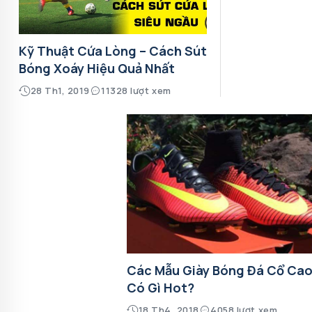
Kỹ Thuật Cứa Lòng – Cách Sút
Bóng Xoáy Hiệu Quả Nhất
28 Th1, 2019
11328 lượt xem
Các Mẫu Giày Bóng Đá Cổ Ca
Có Gì Hot?
18 Th4, 2018
4058 lượt xem