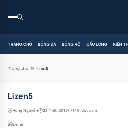
TRANG CHỦ
BÓNG ĐÁ
BÓNG RỔ
CẦU LÔNG
KIẾN T
Trang chủ
lizen5
Lizen5
Hùng Nguyễn
23 Th5, 2018
146 lượt xem