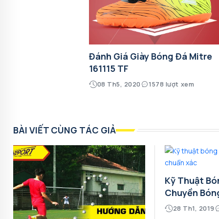
Đánh Giá Giày Bóng Đá Mitre
161115 TF
08 Th5, 2020
1578 lượt xem
BÀI VIẾT CÙNG TÁC GIẢ
Kỹ Thuật Bó
Chuyền Bón
28 Th1, 2019