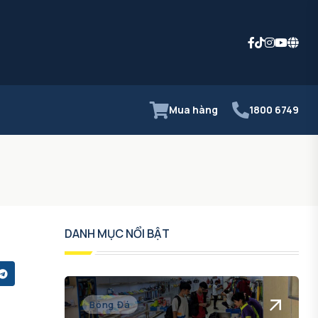
Mua hàng
1800 6749
DANH MỤC NỔI BẬT
Bóng Đá