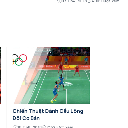
07 Th4, 2018
4009 lượt xem
o
Chiến Thuật Đánh Cầu Lông
Đôi Cơ Bản
18 Th6, 2018
7152 lượt xem