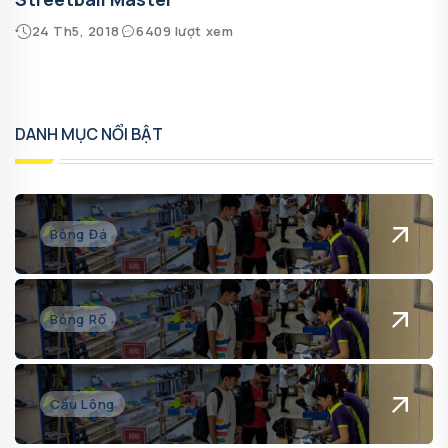
24 Th5, 2018
6409 lượt xem
DANH MỤC NỔI BẬT
Bóng Đá
Bóng Rổ
Cầu Lông