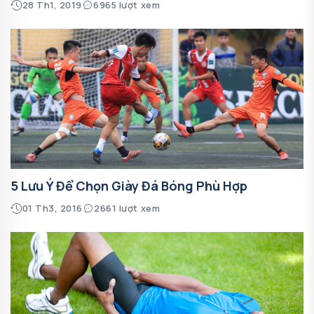
28 Th1, 2019
6965 lượt xem
5 Lưu Ý Để Chọn Giày Đá Bóng Phù Hợp
01 Th3, 2016
2661 lượt xem