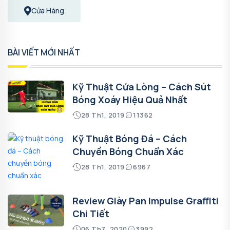
Cửa Hàng
BÀI VIẾT MỚI NHẤT
Kỹ Thuật Cứa Lòng – Cách Sút
Bóng Xoáy Hiệu Quả Nhất
28 Th1, 2019
11362
Kỹ Thuật Bóng Đá – Cách
Chuyền Bóng Chuẩn Xác
28 Th1, 2019
6967
Review Giày Pan Impulse Graffiti
Chi Tiết
06 Th7, 2020
3992