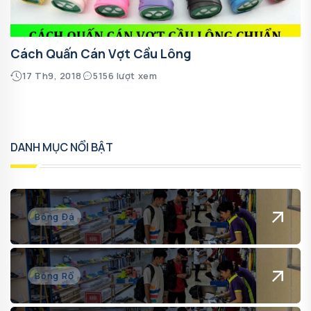
Cách Quấn Cán Vợt Cầu Lông
17 Th9, 2018
5156 lượt xem
DANH MỤC NỔI BẬT
Bóng Đá
Bóng Rổ