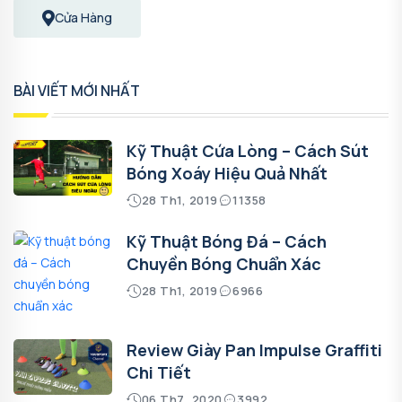
Cửa Hàng
BÀI VIẾT MỚI NHẤT
Kỹ Thuật Cứa Lòng – Cách Sút
Bóng Xoáy Hiệu Quả Nhất
28 Th1, 2019
11358
Kỹ Thuật Bóng Đá – Cách
Chuyền Bóng Chuẩn Xác
28 Th1, 2019
6966
Review Giày Pan Impulse Graffiti
Chi Tiết
06 Th7, 2020
3992