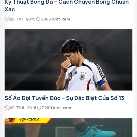
Kỹ Thuật Bóng Đá – Cách Chuyền Bóng Chuẩn
Xác
28 Th1, 2019
6963 lượt xem
Số Áo Đội Tuyển Đức – Sự Đặc Biệt Của Số 13
09 Th8, 2018
7260 lượt xem