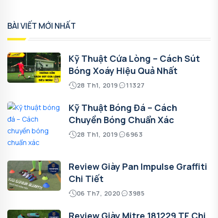
BÀI VIẾT MỚI NHẤT
Kỹ Thuật Cứa Lòng – Cách Sút
Bóng Xoáy Hiệu Quả Nhất
28 Th1, 2019
11327
Kỹ Thuật Bóng Đá – Cách
Chuyền Bóng Chuẩn Xác
28 Th1, 2019
6963
Review Giày Pan Impulse Graffiti
Chi Tiết
06 Th7, 2020
3985
Review Giày Mitre 181229 TF Chi