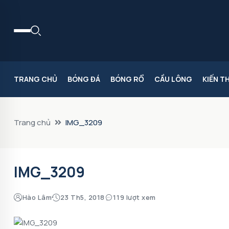
TRANG CHỦ
BÓNG ĐÁ
BÓNG RỔ
CẦU LÔNG
KIẾN T
Trang chủ
IMG_3209
IMG_3209
Hào Lâm
23 Th5, 2018
119 lượt xem