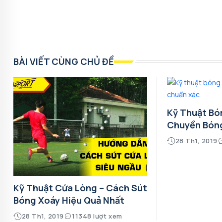
BÀI VIẾT CÙNG CHỦ ĐỀ
Kỹ Thuật Bó
Chuyền Bón
28 Th1, 2019
Kỹ Thuật Cứa Lòng – Cách Sút
Bóng Xoáy Hiệu Quả Nhất
28 Th1, 2019
11348 lượt xem