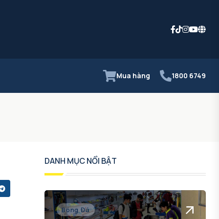
Mua hàng
1800 6749
DANH MỤC NỔI BẬT
Bóng Đá