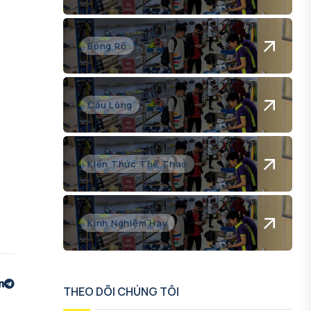
Bóng Rổ
Cầu Lông
Kiến Thức Thể Thao
Kinh Nghiệm Hay
THEO DÕI CHÚNG TÔI