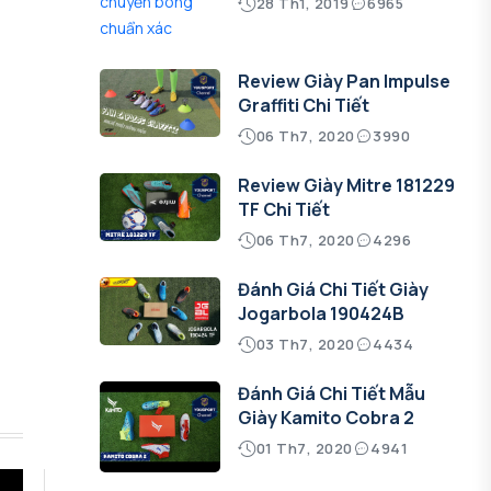
28 Th1, 2019
6965
Review Giày Pan Impulse
Graffiti Chi Tiết
06 Th7, 2020
3990
Review Giày Mitre 181229
TF Chi Tiết
06 Th7, 2020
4296
Đánh Giá Chi Tiết Giày
Jogarbola 190424B
03 Th7, 2020
4434
Đánh Giá Chi Tiết Mẫu
Giày Kamito Cobra 2
01 Th7, 2020
4941