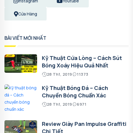
Instagram
Youtube
Cửa Hàng
BÀI VIẾT MỚI NHẤT
Kỹ Thuật Cứa Lòng – Cách Sút
Bóng Xoáy Hiệu Quả Nhất
28 Th1, 2019
11373
Kỹ Thuật Bóng Đá – Cách
Chuyền Bóng Chuẩn Xác
28 Th1, 2019
6971
Review Giày Pan Impulse Graffiti
Chi Tiết