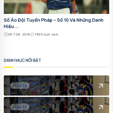
Số Áo Đội Tuyển Pháp – Số 10 Và Những Danh
Hiệu...
08 Th8, 2018
7859 lượt xem
DANH MỤC NỔI BẬT
Bóng Đá
Bóng Rổ